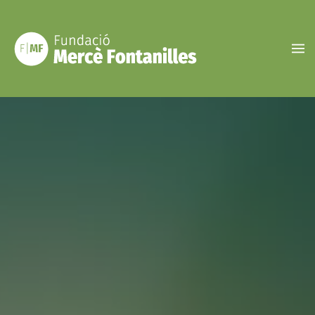
Vés
al
contingut