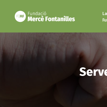
Vés
al
La
contingut
Fu
Serv