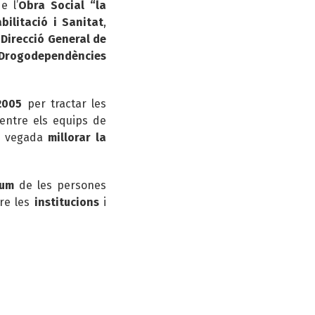
e l’
Obra Social “la
ilitació i Sanitat
,
Direcció General de
 Drogodependències
2005
per tractar les
entre els equips de
la vegada
millorar la
sum
de les persones
re les
institucions
i