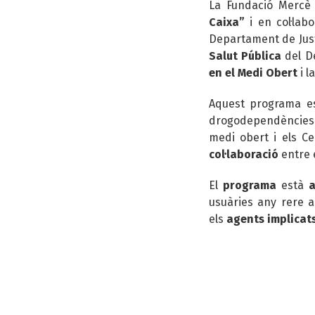
La Fundació Mercè 
Caixa”
i en col·la
Departament de Justí
Salut Pública
del D
en el Medi Obert
i 
Aquest programa e
drogodependències 
medi obert i els C
col·laboració
entre 
El
programa
està
usuàries any rere a
els
agents implicat