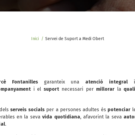
Inici
Servei de Suport a Medi Obert
cè Fontanilles
garanteix una
atenció integral
companyament
i el
suport
necessari per
millorar
la
qual
 dels
serveis socials
per a persones adultes
és
potenciar
l
rables en la seva
vida quotidiana
, afavorint la seva
auto
ial
.