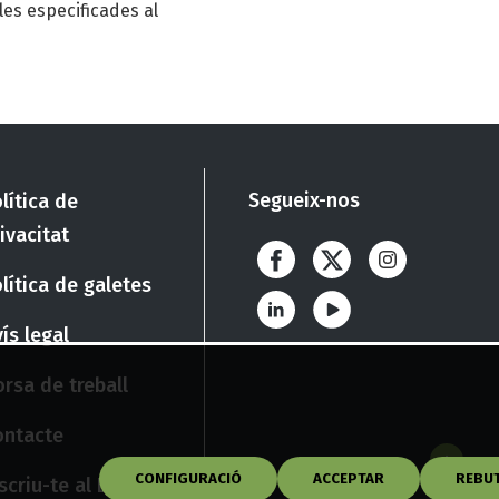
les especificades al
Segueix-nos
lítica de
ivacitat
lítica de galetes
ís legal
rsa de treball
ontacte
CONFIGURACIÓ
ACCEPTAR
REBU
scriu-te al Butlletí