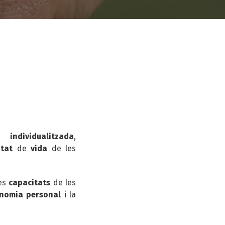
i
individualitzada
,
itat
de
vida
de les
es
capacitats
de les
nomia personal
i la