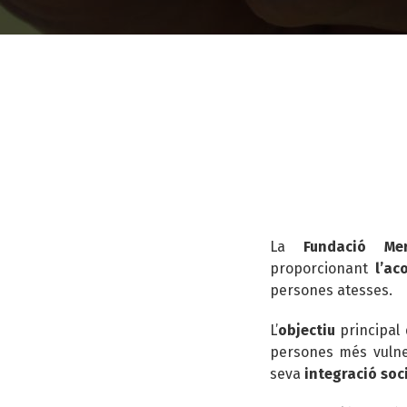
Fil
d'ariadna
La
Fundació Mer
proporcionant
l’a
persones atesses.
L’
objectiu
principal
persones més vulne
seva
integració soc