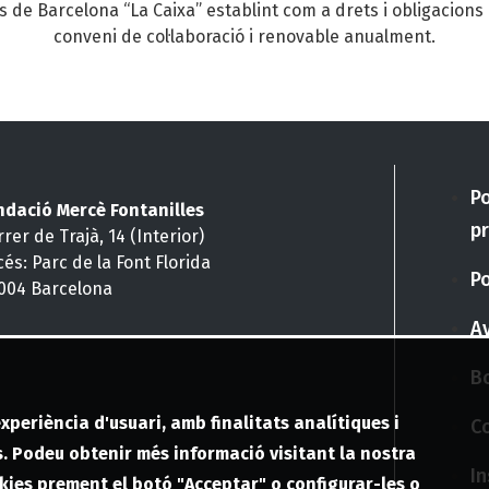
ns de Barcelona “La Caixa” establint com a drets i obligacions 
conveni de col·laboració i renovable anualment.
Po
ndació Mercè Fontanilles
pr
rer de Trajà, 14 (Interior)
cés: Parc de la Font Florida
Po
004 Barcelona
Av
Bo
experiència d'usuari, amb finalitats analítiques i
C
ús. Podeu obtenir més informació visitant la nostra
In
okies prement el botó "Acceptar" o configurar-les o