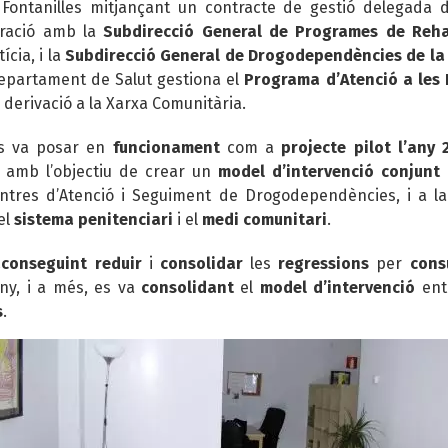
Fontanilles mitjançant un contracte de gestió delegada d
boració amb la
Subdirecció General de Programes de Rehab
cia, i la
Subdirecció General de Drogodependències de la 
epartament de Salut gestiona el
Programa d’Atenció a les
la derivació a la Xarxa Comunitària.
s va posar en
funcionament
com a
projecte pilot l’any 
amb l’objectiu de crear un
model d’intervenció conjunt
entres d’Atenció i Seguiment de Drogodependències, i a 
el
sistema penitenciari
i el
medi comunitari
.
aconseguint reduir
i
consolidar
les
regressions
per
con
ny, i a més, es va
consolidant
el
model d’intervenció
ent
s
.