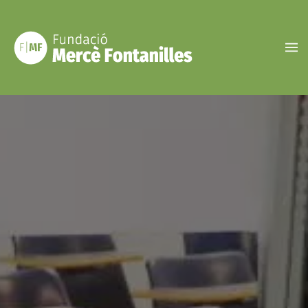
Vés
al
contingut