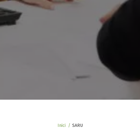
Fil
Inici
SARU
d'ariadna