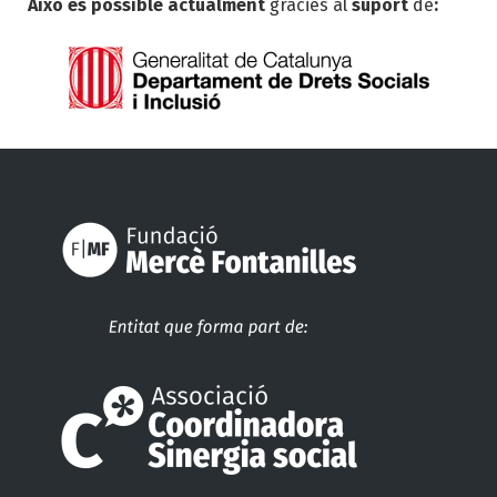
Això és possible actualment
gràcies al
suport
de
: