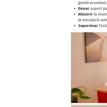
gestió econòmica
Donar
suport ps
Afavorir
la inse
la vinculació amb
Supervisar
l'es