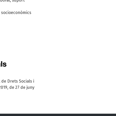
boral, suport
s socioeconòmics
de Drets Socials i
2019, de 27 de juny