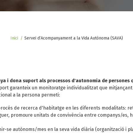
Inici
Servei d’Acompanyament a la Vida Autònoma (SAVA)
a i dona suport als processos d'autonomia de persones 
uport garanteix un monitoratge individualitzat que mitjanç
ional a la persona permeti:
 procés de recerca d'habitatge en les diferents modalitats: ret
oguer, promoure unitats de convivència entre companys/es, h
r-se autònoms/mes en la seva vida diària (organització i plani