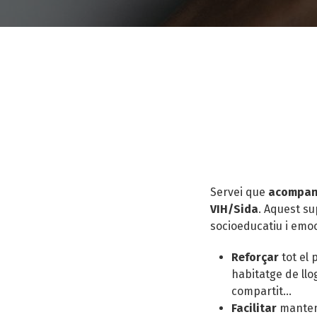
Fil
d'ariadna
Servei que
acompany
VIH/Sida
. Aquest s
socioeducatiu i emoc
Reforçar
tot el
habitatge de ll
compartit...
Facilitar
manteni