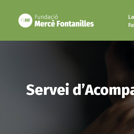
Vés
al
La
contingut
Fu
Servei d’Acomp