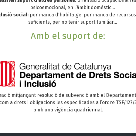
ssiten suport d'altres persones:
orientació ocupacional i la
psicoemocional, en l’àmbit domèstic...
clusió social:
per manca d'habitatge, per manca de recurso
suficients, per no tenir suport familiar...
Amb el suport de:
ració mitjançant resolució de subvenció amb el Departament 
 com a drets i obligacions les especificades a l’ordre TSF/127/
amb una vigència quadriennal.