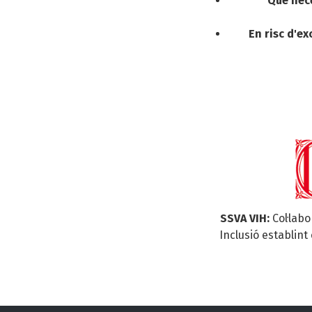
Que nece
En risc d'ex
SSVA VIH:
Col·labo
Inclusió establint