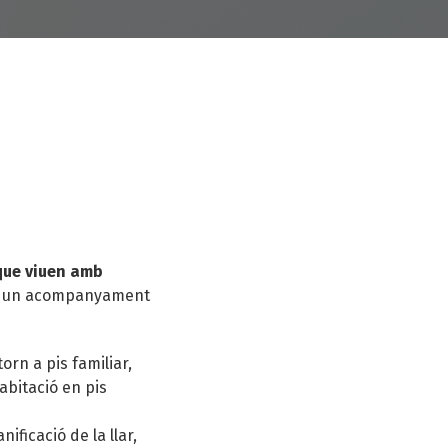
que viuen amb
ant un acompanyament
orn a pis familiar,
abitació en pis
ficació de la llar,