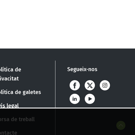
Segueix-nos
lítica de
ivacitat
lítica de galetes
ís legal
rsa de treball
ontacte