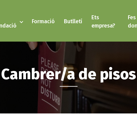
Ets
Fes
Formació
Butlletí
ndació
empresa?
don
Cambrer/a de pisos