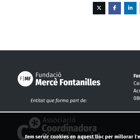
Twitter
Facebook
Li
in
Fu
Car
Ac
08
Fem servir cookies en aquest lloc per millorar l'