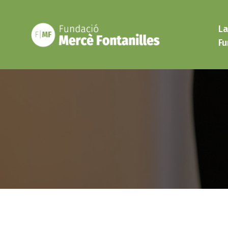
Vés
al
La
contingut
Fu