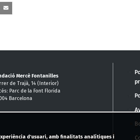
nked
Correu
Po
ndació Mercè Fontanilles
pr
rer de Trajà, 14 (Interior)
cés: Parc de la Font Florida
Po
004 Barcelona
Av
Bo
experiència d'usuari, amb finalitats analítiques i
C