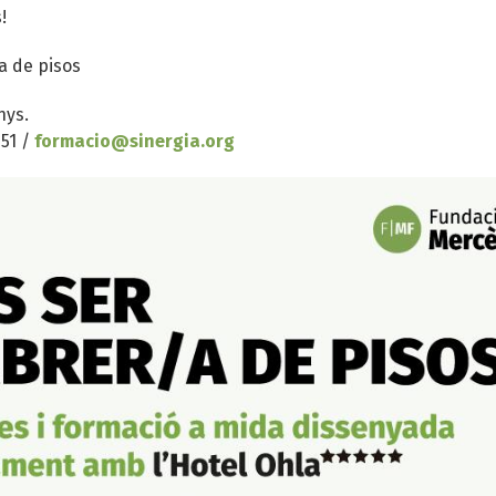
!
a de pisos
nys.
 51 /
formacio@sinergia.org