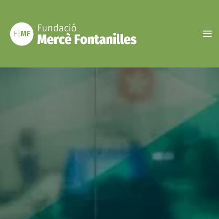
Vés
al
contingut