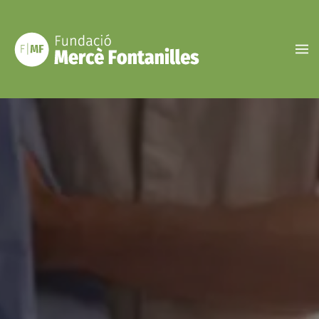
Vés
al
contingut