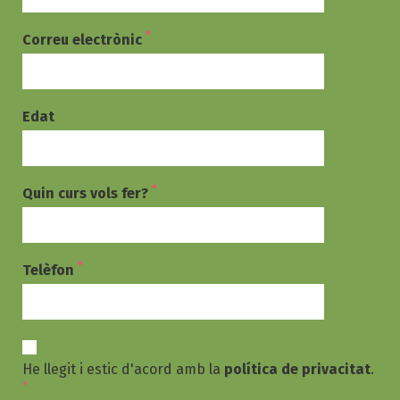
*
Correu electrònic
Edat
*
Quin curs vols fer?
*
Telèfon
He llegit i estic d'acord amb la
política de privacitat
.
*