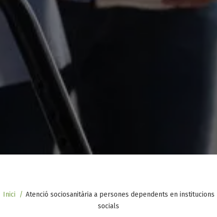
Fil
Inici
Atenció sociosanitària a persones dependents en institucions
socials
d'ariadna